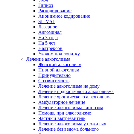
Гипноз
Раскодирование
Анонимное кодирование
SITMST
Лазерное
Алгоминал
На 3 года
На 5 лет
Налтрексон
Уколом под лопатку
Лечение алкоголизма
Женский алкоголизм
Пивной алкоголизм
Принудительно
Созависимость
Лечение алкоголизма на дому
Лечение подросткового алкоголизма
Лечение хронического алкоголизма
Амбулаторное лечение
Лечение алкоголизма гипнозом
Помощь при алкоголизме
Частный вытрезвитель
Лечение алкоголизма у пожилых
Лечение без ведома больного