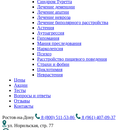
Синдром Туретта
Лечение деменции
Лечение апатии
Лечение невроза
Лечение биполярного расстройства
Астения
Аутоагрессия
Гипомания
Мания преследования
Нарколепсия
Психоз
Расстройство пищевого поведения
Cтрахи и фобии
Циклотимия
Неврастения
Цены
Акции
Тесты
Вопросы и ответы
Отзывы
Контакты
Ростов-на-Дону
8 (800) 511-53-86
8 (961) 407-09-37
ул. Норильская, стр. 77