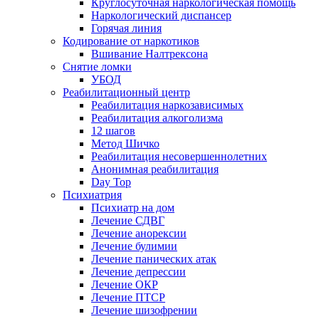
Круглосуточная наркологическая помощь
Наркологический диспансер
Горячая линия
Кодирование от наркотиков
Вшивание Налтрексона
Снятие ломки
УБОД
Реабилитационный центр
Реабилитация наркозависимых
Реабилитация алкоголизма
12 шагов
Метод Шичко
Реабилитация несовершеннолетних
Анонимная реабилитация
Day Top
Психиатрия
Психиатр на дом
Лечение СДВГ
Лечение анорексии
Лечение булимии
Лечение панических атак
Лечение депрессии
Лечение ОКР
Лечение ПТСР
Лечение шизофрении