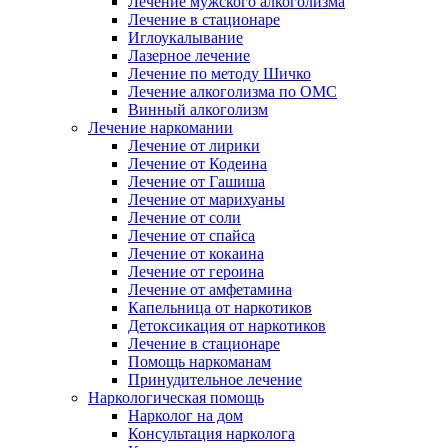
Лечение мужского алкоголизма
Лечение в стационаре
Иглоукалывание
Лазерное лечение
Лечение по методу Шичко
Лечение алкоголизма по ОМС
Винный алкоголизм
Лечение наркомании
Лечение от лирики
Лечение от Кодеина
Лечение от Гашиша
Лечение от марихуаны
Лечение от соли
Лечение от спайса
Лечение от кокаина
Лечение от героина
Лечение от амфетамина
Капельница от наркотиков
Детоксикация от наркотиков
Лечение в стационаре
Помощь наркоманам
Принудительное лечение
Наркологическая помощь
Нарколог на дом
Консультация нарколога