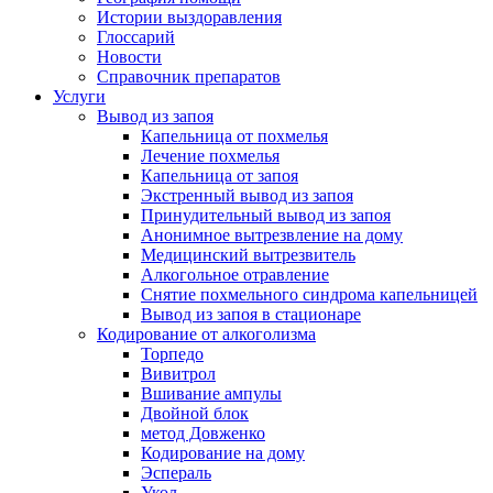
Истории выздоравления
Глоссарий
Новости
Справочник препаратов
Услуги
Вывод из запоя
Капельница от похмелья
Лечение похмелья
Капельница от запоя
Экстренный вывод из запоя
Принудительный вывод из запоя
Анонимное вытрезвление на дому
Медицинский вытрезвитель
Алкогольное отравление
Снятие похмельного синдрома капельницей
Вывод из запоя в стационаре
Кодирование от алкоголизма
Торпедо
Вивитрол
Вшивание ампулы
Двойной блок
метод Довженко
Кодирование на дому
Эспераль
Укол