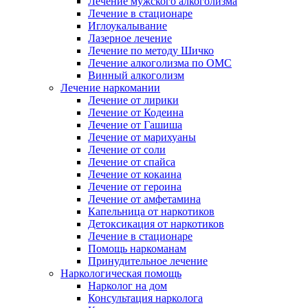
Лечение мужского алкоголизма
Лечение в стационаре
Иглоукалывание
Лазерное лечение
Лечение по методу Шичко
Лечение алкоголизма по ОМС
Винный алкоголизм
Лечение наркомании
Лечение от лирики
Лечение от Кодеина
Лечение от Гашиша
Лечение от марихуаны
Лечение от соли
Лечение от спайса
Лечение от кокаина
Лечение от героина
Лечение от амфетамина
Капельница от наркотиков
Детоксикация от наркотиков
Лечение в стационаре
Помощь наркоманам
Принудительное лечение
Наркологическая помощь
Нарколог на дом
Консультация нарколога