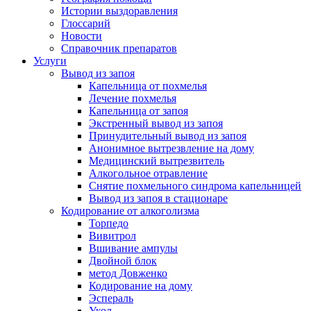
Истории выздоравления
Глоссарий
Новости
Справочник препаратов
Услуги
Вывод из запоя
Капельница от похмелья
Лечение похмелья
Капельница от запоя
Экстренный вывод из запоя
Принудительный вывод из запоя
Анонимное вытрезвление на дому
Медицинский вытрезвитель
Алкогольное отравление
Снятие похмельного синдрома капельницей
Вывод из запоя в стационаре
Кодирование от алкоголизма
Торпедо
Вивитрол
Вшивание ампулы
Двойной блок
метод Довженко
Кодирование на дому
Эспераль
Укол