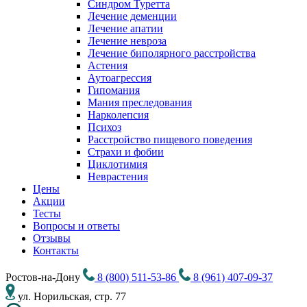
Синдром Туретта
Лечение деменции
Лечение апатии
Лечение невроза
Лечение биполярного расстройства
Астения
Аутоагрессия
Гипомания
Мания преследования
Нарколепсия
Психоз
Расстройство пищевого поведения
Cтрахи и фобии
Циклотимия
Неврастения
Цены
Акции
Тесты
Вопросы и ответы
Отзывы
Контакты
Ростов-на-Дону
8 (800) 511-53-86
8 (961) 407-09-37
ул. Норильская, стр. 77