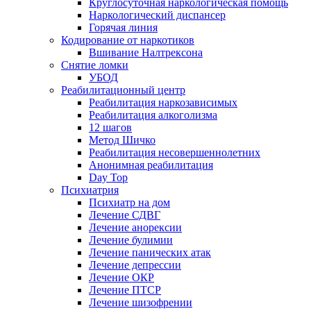
Круглосуточная наркологическая помощь
Наркологический диспансер
Горячая линия
Кодирование от наркотиков
Вшивание Налтрексона
Снятие ломки
УБОД
Реабилитационный центр
Реабилитация наркозависимых
Реабилитация алкоголизма
12 шагов
Метод Шичко
Реабилитация несовершеннолетних
Анонимная реабилитация
Day Top
Психиатрия
Психиатр на дом
Лечение СДВГ
Лечение анорексии
Лечение булимии
Лечение панических атак
Лечение депрессии
Лечение ОКР
Лечение ПТСР
Лечение шизофрении