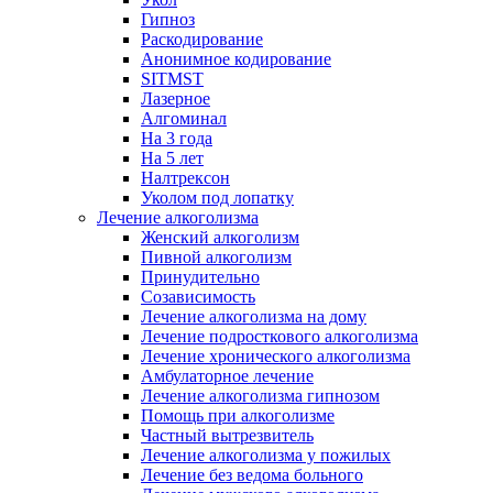
Гипноз
Раскодирование
Анонимное кодирование
SITMST
Лазерное
Алгоминал
На 3 года
На 5 лет
Налтрексон
Уколом под лопатку
Лечение алкоголизма
Женский алкоголизм
Пивной алкоголизм
Принудительно
Созависимость
Лечение алкоголизма на дому
Лечение подросткового алкоголизма
Лечение хронического алкоголизма
Амбулаторное лечение
Лечение алкоголизма гипнозом
Помощь при алкоголизме
Частный вытрезвитель
Лечение алкоголизма у пожилых
Лечение без ведома больного