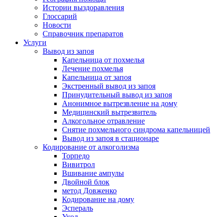
Истории выздоравления
Глоссарий
Новости
Справочник препаратов
Услуги
Вывод из запоя
Капельница от похмелья
Лечение похмелья
Капельница от запоя
Экстренный вывод из запоя
Принудительный вывод из запоя
Анонимное вытрезвление на дому
Медицинский вытрезвитель
Алкогольное отравление
Снятие похмельного синдрома капельницей
Вывод из запоя в стационаре
Кодирование от алкоголизма
Торпедо
Вивитрол
Вшивание ампулы
Двойной блок
метод Довженко
Кодирование на дому
Эспераль
Укол