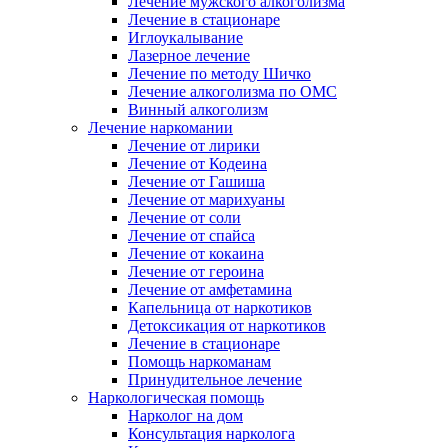
Лечение мужского алкоголизма
Лечение в стационаре
Иглоукалывание
Лазерное лечение
Лечение по методу Шичко
Лечение алкоголизма по ОМС
Винный алкоголизм
Лечение наркомании
Лечение от лирики
Лечение от Кодеина
Лечение от Гашиша
Лечение от марихуаны
Лечение от соли
Лечение от спайса
Лечение от кокаина
Лечение от героина
Лечение от амфетамина
Капельница от наркотиков
Детоксикация от наркотиков
Лечение в стационаре
Помощь наркоманам
Принудительное лечение
Наркологическая помощь
Нарколог на дом
Консультация нарколога