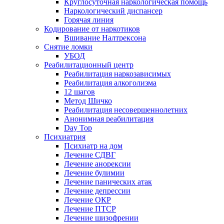
Круглосуточная наркологическая помощь
Наркологический диспансер
Горячая линия
Кодирование от наркотиков
Вшивание Налтрексона
Снятие ломки
УБОД
Реабилитационный центр
Реабилитация наркозависимых
Реабилитация алкоголизма
12 шагов
Метод Шичко
Реабилитация несовершеннолетних
Анонимная реабилитация
Day Top
Психиатрия
Психиатр на дом
Лечение СДВГ
Лечение анорексии
Лечение булимии
Лечение панических атак
Лечение депрессии
Лечение ОКР
Лечение ПТСР
Лечение шизофрении