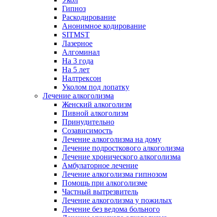
Гипноз
Раскодирование
Анонимное кодирование
SITMST
Лазерное
Алгоминал
На 3 года
На 5 лет
Налтрексон
Уколом под лопатку
Лечение алкоголизма
Женский алкоголизм
Пивной алкоголизм
Принудительно
Созависимость
Лечение алкоголизма на дому
Лечение подросткового алкоголизма
Лечение хронического алкоголизма
Амбулаторное лечение
Лечение алкоголизма гипнозом
Помощь при алкоголизме
Частный вытрезвитель
Лечение алкоголизма у пожилых
Лечение без ведома больного