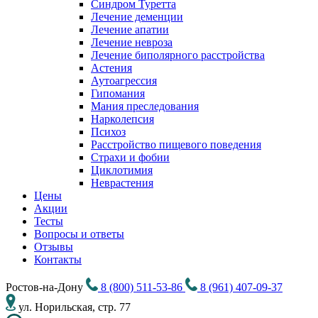
Синдром Туретта
Лечение деменции
Лечение апатии
Лечение невроза
Лечение биполярного расстройства
Астения
Аутоагрессия
Гипомания
Мания преследования
Нарколепсия
Психоз
Расстройство пищевого поведения
Cтрахи и фобии
Циклотимия
Неврастения
Цены
Акции
Тесты
Вопросы и ответы
Отзывы
Контакты
Ростов-на-Дону
8 (800) 511-53-86
8 (961) 407-09-37
ул. Норильская, стр. 77