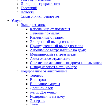
Истории выздоравления
Глоссарий
Новости
Справочник препаратов
Услуги
Вывод из запоя
Капельница от похмелья
Лечение похмелья
Капельница от запоя
Экстренный вывод из запоя
Принудительный вывод из запоя
Анонимное вытрезвление на дому
Медицинский вытрезвитель
Алкогольное отравление
Снятие похмельного синдрома капельницей
Вывод из запоя в стационаре
Кодирование от алкоголизма
Торпедо
Вивитрол
Вшивание ампулы
Двойной блок
метод Довженко
Кодирование на дому
Эспераль
Укол