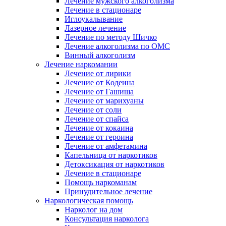
Лечение мужского алкоголизма
Лечение в стационаре
Иглоукалывание
Лазерное лечение
Лечение по методу Шичко
Лечение алкоголизма по ОМС
Винный алкоголизм
Лечение наркомании
Лечение от лирики
Лечение от Кодеина
Лечение от Гашиша
Лечение от марихуаны
Лечение от соли
Лечение от спайса
Лечение от кокаина
Лечение от героина
Лечение от амфетамина
Капельница от наркотиков
Детоксикация от наркотиков
Лечение в стационаре
Помощь наркоманам
Принудительное лечение
Наркологическая помощь
Нарколог на дом
Консультация нарколога