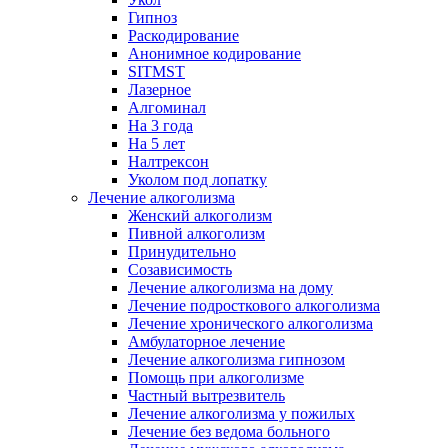
Гипноз
Раскодирование
Анонимное кодирование
SITMST
Лазерное
Алгоминал
На 3 года
На 5 лет
Налтрексон
Уколом под лопатку
Лечение алкоголизма
Женский алкоголизм
Пивной алкоголизм
Принудительно
Созависимость
Лечение алкоголизма на дому
Лечение подросткового алкоголизма
Лечение хронического алкоголизма
Амбулаторное лечение
Лечение алкоголизма гипнозом
Помощь при алкоголизме
Частный вытрезвитель
Лечение алкоголизма у пожилых
Лечение без ведома больного