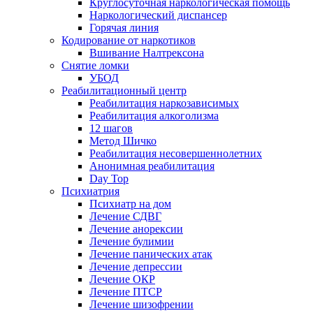
Круглосуточная наркологическая помощь
Наркологический диспансер
Горячая линия
Кодирование от наркотиков
Вшивание Налтрексона
Снятие ломки
УБОД
Реабилитационный центр
Реабилитация наркозависимых
Реабилитация алкоголизма
12 шагов
Метод Шичко
Реабилитация несовершеннолетних
Анонимная реабилитация
Day Top
Психиатрия
Психиатр на дом
Лечение СДВГ
Лечение анорексии
Лечение булимии
Лечение панических атак
Лечение депрессии
Лечение ОКР
Лечение ПТСР
Лечение шизофрении