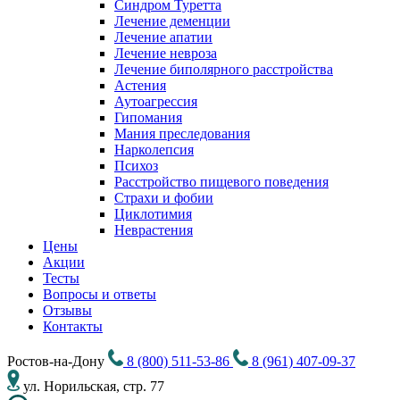
Синдром Туретта
Лечение деменции
Лечение апатии
Лечение невроза
Лечение биполярного расстройства
Астения
Аутоагрессия
Гипомания
Мания преследования
Нарколепсия
Психоз
Расстройство пищевого поведения
Cтрахи и фобии
Циклотимия
Неврастения
Цены
Акции
Тесты
Вопросы и ответы
Отзывы
Контакты
Ростов-на-Дону
8 (800) 511-53-86
8 (961) 407-09-37
ул. Норильская, стр. 77