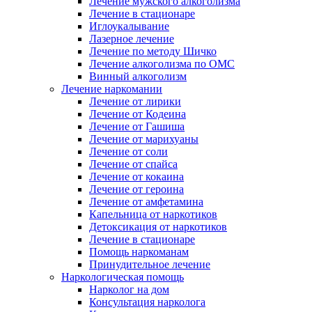
Лечение мужского алкоголизма
Лечение в стационаре
Иглоукалывание
Лазерное лечение
Лечение по методу Шичко
Лечение алкоголизма по ОМС
Винный алкоголизм
Лечение наркомании
Лечение от лирики
Лечение от Кодеина
Лечение от Гашиша
Лечение от марихуаны
Лечение от соли
Лечение от спайса
Лечение от кокаина
Лечение от героина
Лечение от амфетамина
Капельница от наркотиков
Детоксикация от наркотиков
Лечение в стационаре
Помощь наркоманам
Принудительное лечение
Наркологическая помощь
Нарколог на дом
Консультация нарколога