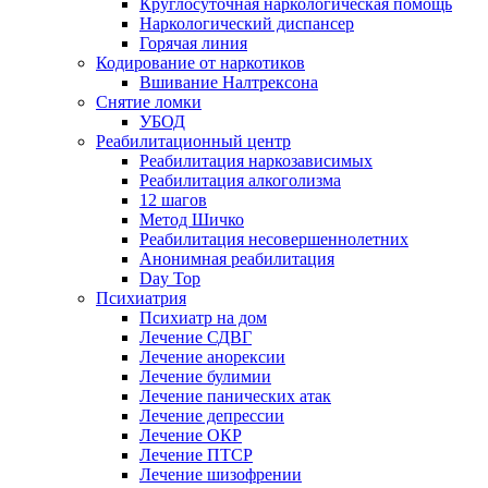
Круглосуточная наркологическая помощь
Наркологический диспансер
Горячая линия
Кодирование от наркотиков
Вшивание Налтрексона
Снятие ломки
УБОД
Реабилитационный центр
Реабилитация наркозависимых
Реабилитация алкоголизма
12 шагов
Метод Шичко
Реабилитация несовершеннолетних
Анонимная реабилитация
Day Top
Психиатрия
Психиатр на дом
Лечение СДВГ
Лечение анорексии
Лечение булимии
Лечение панических атак
Лечение депрессии
Лечение ОКР
Лечение ПТСР
Лечение шизофрении