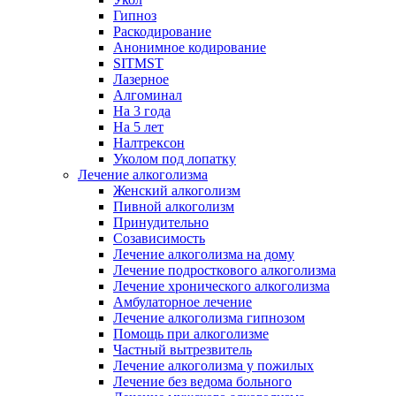
Гипноз
Раскодирование
Анонимное кодирование
SITMST
Лазерное
Алгоминал
На 3 года
На 5 лет
Налтрексон
Уколом под лопатку
Лечение алкоголизма
Женский алкоголизм
Пивной алкоголизм
Принудительно
Созависимость
Лечение алкоголизма на дому
Лечение подросткового алкоголизма
Лечение хронического алкоголизма
Амбулаторное лечение
Лечение алкоголизма гипнозом
Помощь при алкоголизме
Частный вытрезвитель
Лечение алкоголизма у пожилых
Лечение без ведома больного