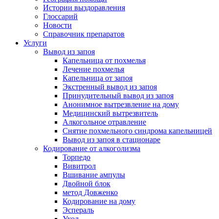
Истории выздоравления
Глоссарий
Новости
Справочник препаратов
Услуги
Вывод из запоя
Капельница от похмелья
Лечение похмелья
Капельница от запоя
Экстренный вывод из запоя
Принудительный вывод из запоя
Анонимное вытрезвление на дому
Медицинский вытрезвитель
Алкогольное отравление
Снятие похмельного синдрома капельницей
Вывод из запоя в стационаре
Кодирование от алкоголизма
Торпедо
Вивитрол
Вшивание ампулы
Двойной блок
метод Довженко
Кодирование на дому
Эспераль
Укол