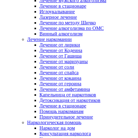
Лечение мужского алкоголизма
Лечение в стационаре
Иглоукалывание
Лазерное лечение
Лечение по методу Шичко
Лечение алкоголизма по ОМС
Винный алкоголизм
Лечение наркомании
Лечение от лирики
Лечение от Кодеина
Лечение от Гашиша
Лечение от марихуаны
Лечение от соли
Лечение от спайса
Лечение от кокаина
Лечение от героина
Лечение от амфетамина
Капельница от наркотиков
Детоксикация от наркотиков
Лечение в стационаре
Помощь наркоманам
Принудительное лечение
Наркологическая помощь
Нарколог на дом
Консультация нарколога