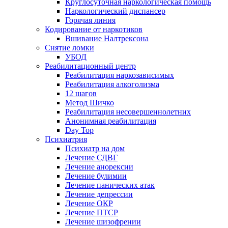
Круглосуточная наркологическая помощь
Наркологический диспансер
Горячая линия
Кодирование от наркотиков
Вшивание Налтрексона
Снятие ломки
УБОД
Реабилитационный центр
Реабилитация наркозависимых
Реабилитация алкоголизма
12 шагов
Метод Шичко
Реабилитация несовершеннолетних
Анонимная реабилитация
Day Top
Психиатрия
Психиатр на дом
Лечение СДВГ
Лечение анорексии
Лечение булимии
Лечение панических атак
Лечение депрессии
Лечение ОКР
Лечение ПТСР
Лечение шизофрении