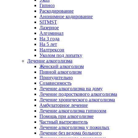
Гипноз
Раскодирование
Анонимное кодирование
SITMST
Лазерное
Алгоминал
На 3 года
На 5 лет
Налтрексон
Уколом под лопатку
Лечение алкоголизма
Женский алкоголизм
Пивной алкоголизм
Принудительно
Созависимость
Лечение алкоголизма на дому
Лечение подросткового алкоголизма
Лечение хронического алкоголизма
Амбулаторное лечение
Лечение алкоголизма гипнозом
Помощь при алкоголизме
Частный вытрезвитель
Лечение алкоголизма у пожилых
Лечение без ведома больного