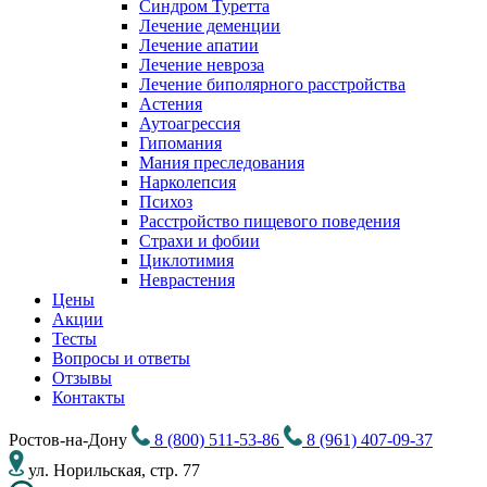
Синдром Туретта
Лечение деменции
Лечение апатии
Лечение невроза
Лечение биполярного расстройства
Астения
Аутоагрессия
Гипомания
Мания преследования
Нарколепсия
Психоз
Расстройство пищевого поведения
Cтрахи и фобии
Циклотимия
Неврастения
Цены
Акции
Тесты
Вопросы и ответы
Отзывы
Контакты
Ростов-на-Дону
8 (800) 511-53-86
8 (961) 407-09-37
ул. Норильская, стр. 77