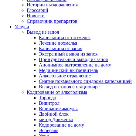
Истории выздоравления
Глоссарий
Новости
Справочник препаратов
Услуги
Вывод из запоя
Капельница от похмелья
Лечение похмелья
Капельница от запоя
Экстренный вывод из запоя
Принудительный вывод из запоя
Анонимное вытрезвление на дому
Медицинский вытрезвитель
Алкогольное отравление
Снятие похмельного синдрома капельницей
Вывод из запоя в стационаре
Кодирование от алкоголизма
Торпедо
Вивитрол
Вшивание ампулы
Двойной блок
метод Довженко
Кодирование на дому
Эспераль
Укол