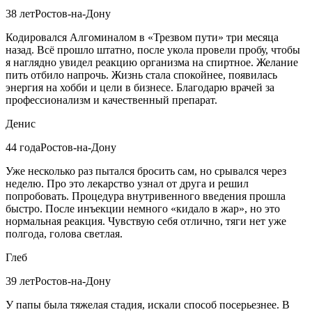
38 лет
Ростов-на-Дону
Кодировался Алгоминалом в «Трезвом пути» три месяца
назад. Всё прошло штатно, после укола провели пробу, чтобы
я наглядно увидел реакцию организма на спиртное. Желание
пить отбило напрочь. Жизнь стала спокойнее, появилась
энергия на хобби и цели в бизнесе. Благодарю врачей за
профессионализм и качественный препарат.
Денис
44 года
Ростов-на-Дону
Уже несколько раз пытался бросить сам, но срывался через
неделю. Про это лекарство узнал от друга и решил
попробовать. Процедура внутривенного введения прошла
быстро. После инъекции немного «кидало в жар», но это
нормальная реакция. Чувствую себя отлично, тяги нет уже
полгода, голова светлая.
Глеб
39 лет
Ростов-на-Дону
У папы была тяжелая стадия, искали способ посерьезнее. В