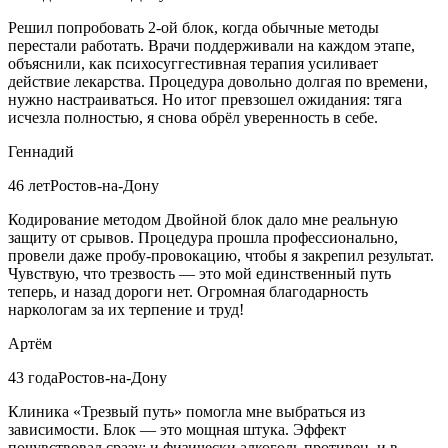
Решил попробовать 2-ой блок, когда обычные методы
перестали работать. Врачи поддерживали на каждом этапе,
объяснили, как психосуггестивная терапия усиливает
действие лекарства. Процедура довольно долгая по времени,
нужно настраиваться. Но итог превзошел ожидания: тяга
исчезла полностью, я снова обрёл уверенность в себе.
Геннадий
46 лет
Ростов-на-Дону
Кодирование методом Двойной блок дало мне реальную
защиту от срывов. Процедура прошла профессионально,
провели даже пробу-провокацию, чтобы я закрепил результат.
Чувствую, что трезвость — это мой единственный путь
теперь, и назад дороги нет. Огромная благодарность
наркологам за их терпение и труд!
Артём
43 года
Ростов-на-Дону
Клиника «Трезвый путь» помогла мне выбраться из
зависимости. Блок — это мощная штука. Эффект
почувствовал сразу: и физически алкоголь противен, и в