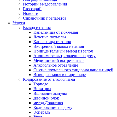
Истории выздоравления
Глоссарий
Новости
Справочник препаратов
Услуги
Вывод из запоя
Капельница от похмелья
Лечение похмелья
Капельница от запоя
Экстренный вывод из запоя
Принудительный вывод из запоя
Анонимное вытрезвление на дому
Медицинский вытрезвитель
Алкогольное отравление
Снятие похмельного синдрома капельницей
Вывод из запоя в стационаре
Кодирование от алкоголизма
Торпедо
Вивитрол
Вшивание ампулы
Двойной блок
метод Довженко
Кодирование на дому
Эспераль
Укол