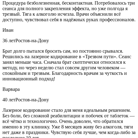
Процедура безболезненная, бесконтактная. Потребовалось три
сеанса для полного закрепления эффекта, но уже полгода я
трезвый. Тяга к алкоголю исчезла. Врачи объяснили всё
доступно, чувствовал себя в надёжных руках профессионалов.
Иван
36 лет
Ростов-на-Дону
Брат долго пытался бросить сам, но постоянно срывался.
Решились на лазерное кодирование в «Трезвом пути». Сеанс
занял меньше часа. Сначала брат скептически относился к
методу, но через неделю стал совсем другим человеком —
спокойным и трезвым. Благодарность врачам за чуткость и
инновационный подход!
Варвара
40 лет
Ростов-на-Дону
Лазерное кодирование стало для меня идеальным решением.
Без боли, без сложной реабилитации и побочек от таблеток —
всё чётко и технологично. Очень доволен, что обратился
именно в эту клинику. Уже 8 месяцев живу без алкоголя, тяги
нет даже в праздники. Чувствую себя лучше, чем когда-либо за
последние 10 лет.