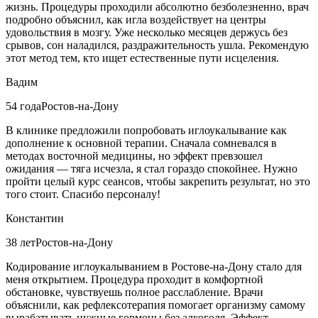
жизнь. Процедуры проходили абсолютно безболезненно, врач
подробно объяснил, как игла воздействует на центры
удовольствия в мозгу. Уже несколько месяцев держусь без
срывов, сон наладился, раздражительность ушла. Рекомендую
этот метод тем, кто ищет естественные пути исцеления.
Вадим
54 года
Ростов-на-Дону
В клинике предложили попробовать иглоукалывание как
дополнение к основной терапии. Сначала сомневался в
методах восточной медицины, но эффект превзошел
ожидания — тяга исчезла, я стал гораздо спокойнее. Нужно
пройти целый курс сеансов, чтобы закрепить результат, но это
того стоит. Спасибо персоналу!
Константин
38 лет
Ростов-на-Дону
Кодирование иглоукалыванием в Ростове-на-Дону стало для
меня открытием. Процедура проходит в комфортной
обстановке, чувствуешь полное расслабление. Врачи
объяснили, как рефлексотерапия помогает организму самому
вырабатывать нужные гормоны без алкоголя. Эффект