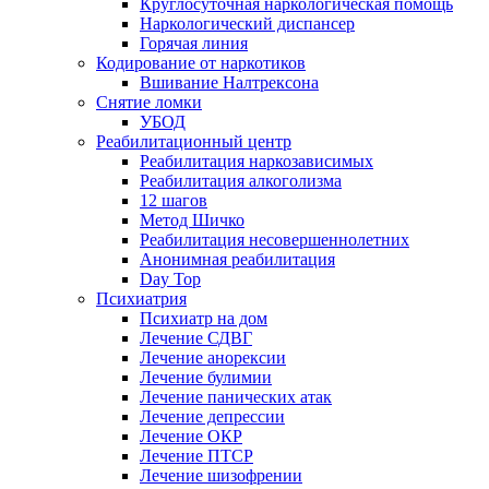
Круглосуточная наркологическая помощь
Наркологический диспансер
Горячая линия
Кодирование от наркотиков
Вшивание Налтрексона
Снятие ломки
УБОД
Реабилитационный центр
Реабилитация наркозависимых
Реабилитация алкоголизма
12 шагов
Метод Шичко
Реабилитация несовершеннолетних
Анонимная реабилитация
Day Top
Психиатрия
Психиатр на дом
Лечение СДВГ
Лечение анорексии
Лечение булимии
Лечение панических атак
Лечение депрессии
Лечение ОКР
Лечение ПТСР
Лечение шизофрении