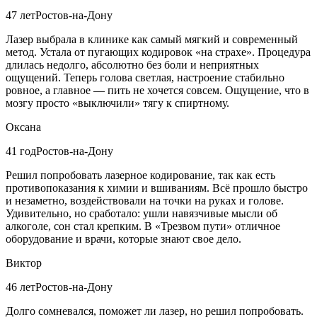
47 лет
Ростов-на-Дону
Лазер выбрала в клинике как самый мягкий и современный
метод. Устала от пугающих кодировок «на страхе». Процедура
длилась недолго, абсолютно без боли и неприятных
ощущений. Теперь голова светлая, настроение стабильно
ровное, а главное — пить не хочется совсем. Ощущение, что в
мозгу просто «выключили» тягу к спиртному.
Оксана
41 год
Ростов-на-Дону
Решил попробовать лазерное кодирование, так как есть
противопоказания к химии и вшиваниям. Всё прошло быстро
и незаметно, воздействовали на точки на руках и голове.
Удивительно, но сработало: ушли навязчивые мысли об
алкоголе, сон стал крепким. В «Трезвом пути» отличное
оборудование и врачи, которые знают свое дело.
Виктор
46 лет
Ростов-на-Дону
Долго сомневался, поможет ли лазер, но решил попробовать.