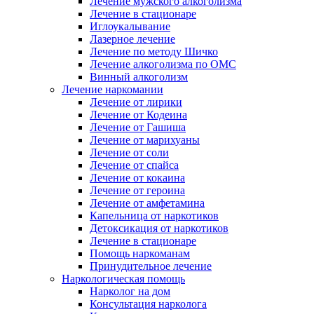
Лечение мужского алкоголизма
Лечение в стационаре
Иглоукалывание
Лазерное лечение
Лечение по методу Шичко
Лечение алкоголизма по ОМС
Винный алкоголизм
Лечение наркомании
Лечение от лирики
Лечение от Кодеина
Лечение от Гашиша
Лечение от марихуаны
Лечение от соли
Лечение от спайса
Лечение от кокаина
Лечение от героина
Лечение от амфетамина
Капельница от наркотиков
Детоксикация от наркотиков
Лечение в стационаре
Помощь наркоманам
Принудительное лечение
Наркологическая помощь
Нарколог на дом
Консультация нарколога