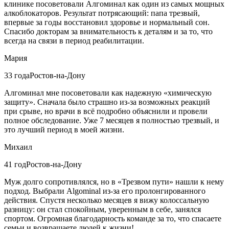
клинике посоветовали Алгоминал как один из самых мощных
алкоблокаторов. Результат потрясающий: папа трезвый,
впервые за годы восстановил здоровье и нормальный сон.
Спасибо докторам за внимательность к деталям и за то, что
всегда на связи в период реабилитации.
Мария
33 года
Ростов-на-Дону
Алгоминал мне посоветовали как надежную «химическую
защиту». Сначала было страшно из-за возможных реакций
при срыве, но врачи в всё подробно объяснили и провели
полное обследование. Уже 7 месяцев я полностью трезвый, и
это лучший период в моей жизни.
Михаил
41 год
Ростов-на-Дону
Муж долго сопротивлялся, но в «Трезвом пути» нашли к нему
подход. Выбрали Algominal из-за его пролонгированного
действия. Спустя несколько месяцев я вижу колоссальную
разницу: он стал спокойным, уверенным в себе, занялся
спортом. Огромная благодарность команде за то, что спасаете
семьи и возвращаете людей к жизни!