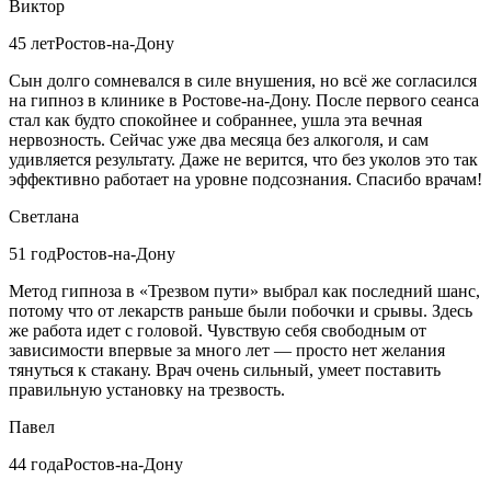
Виктор
45 лет
Ростов-на-Дону
Сын долго сомневался в силе внушения, но всё же согласился
на гипноз в клинике в Ростове-на-Дону. После первого сеанса
стал как будто спокойнее и собраннее, ушла эта вечная
нервозность. Сейчас уже два месяца без алкоголя, и сам
удивляется результату. Даже не верится, что без уколов это так
эффективно работает на уровне подсознания. Спасибо врачам!
Светлана
51 год
Ростов-на-Дону
Метод гипноза в «Трезвом пути» выбрал как последний шанс,
потому что от лекарств раньше были побочки и срывы. Здесь
же работа идет с головой. Чувствую себя свободным от
зависимости впервые за много лет — просто нет желания
тянуться к стакану. Врач очень сильный, умеет поставить
правильную установку на трезвость.
Павел
44 года
Ростов-на-Дону