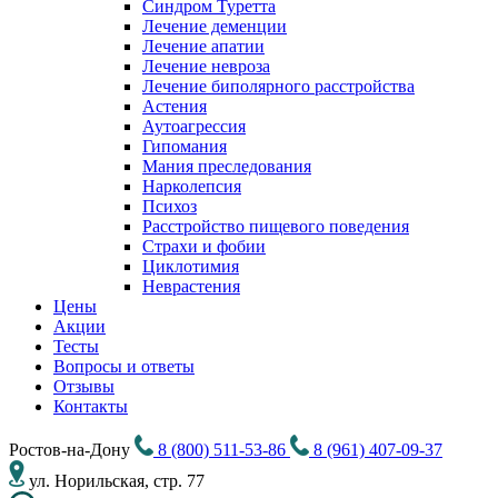
Синдром Туретта
Лечение деменции
Лечение апатии
Лечение невроза
Лечение биполярного расстройства
Астения
Аутоагрессия
Гипомания
Мания преследования
Нарколепсия
Психоз
Расстройство пищевого поведения
Cтрахи и фобии
Циклотимия
Неврастения
Цены
Акции
Тесты
Вопросы и ответы
Отзывы
Контакты
Ростов-на-Дону
8 (800) 511-53-86
8 (961) 407-09-37
ул. Норильская, стр. 77