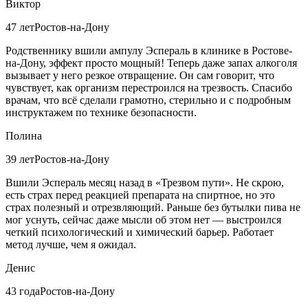
Виктор
47 лет
Ростов-на-Дону
Родственнику вшили ампулу Эспераль в клинике в Ростове-
на-Дону, эффект просто мощный! Теперь даже запах алкоголя
вызывает у него резкое отвращение. Он сам говорит, что
чувствует, как организм перестроился на трезвость. Спасибо
врачам, что всё сделали грамотно, стерильно и с подробным
инструктажем по технике безопасности.
Полина
39 лет
Ростов-на-Дону
Вшили Эспераль месяц назад в «Трезвом пути». Не скрою,
есть страх перед реакцией препарата на спиртное, но это
страх полезный и отрезвляющий. Раньше без бутылки пива не
мог уснуть, сейчас даже мысли об этом нет — выстроился
четкий психологический и химический барьер. Работает
метод лучше, чем я ожидал.
Денис
43 года
Ростов-на-Дону