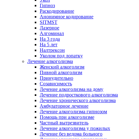
Гипноз
Раскодирование
Анонимное кодирование
SITMST
Лазерное
Алгоминал
На 3 года
На 5 лет
Налтрексон
Уколом под лопатку
Лечение алкоголизма
Женский алкоголизм
Пивной алкоголизм
Принудительно
Созависимость
Лечение алкоголизма на дому
Лечение подросткового алкоголизма
Лечение хронического алкоголизма
Амбулаторное лечение
Лечение алкоголизма гипнозом
Помощь при алкоголизме
Частный вытрезвитель
Лечение алкоголизма у пожилых
Лечение без ведома больного