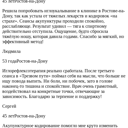
45 лет
Ростов-на-Дону
Решила попробовать иглоукалывание в клинике в Ростове-на-
Дону, так как устала от тяжелых лекарств и кодировок «на
страхе». Сеансы акупунктуры проходили спокойно,
расслабляюще. Результат удивил — тяга к спиртному
действительно отступила. Ощущение, будто сбросила
тяжёлую ношу, которая давила годами. Спасибо за мягкий, но
эффективный метод!
Людмила
53 года
Ростов-на-Дону
Иглорефлексотерапия реально сработала. После третьего
сеанса в «Трезвом пути» поймал себя на мысли, что больше не
ищу повода выпить. Ни боли, ни побочек, зато в голове
наконец-то тишина и спокойствие. Врач очень грамотный,
воздействовал на конкретные точки, отвечающие за
зависимость. Благодарю за терпение и поддержку!
Сергей
45 лет
Ростов-на-Дону
Акупунктурное кодирование помогло мне круто изменить