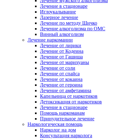
Лечение мужского алкоголизма
Лечение в стационаре
Иглоукалывание
Лазерное лечение
Лечение по методу Шичко
Лечение алкоголизма по ОМС
Винный алкоголизм
Лечение наркомании
Лечение от лирики
Лечение от Кодеина
Лечение от Гашиша
Лечение от марихуаны
Лечение от соли
Лечение от спайса
Лечение от кокаина
Лечение от героина
Лечение от амфетамина
Капельница от наркотиков
Детоксикация от наркотиков
Лечение в стационаре
Помощь наркоманам
Принудительное лечение
Наркологическая помощь
Нарколог на дом
Консультация нарколога