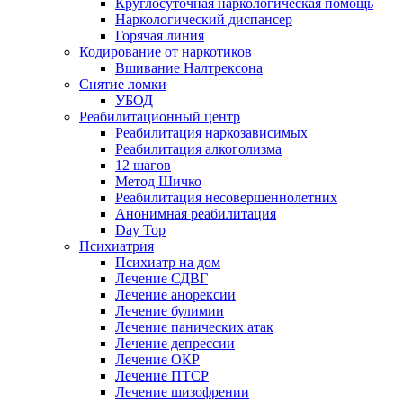
Круглосуточная наркологическая помощь
Наркологический диспансер
Горячая линия
Кодирование от наркотиков
Вшивание Налтрексона
Снятие ломки
УБОД
Реабилитационный центр
Реабилитация наркозависимых
Реабилитация алкоголизма
12 шагов
Метод Шичко
Реабилитация несовершеннолетних
Анонимная реабилитация
Day Top
Психиатрия
Психиатр на дом
Лечение СДВГ
Лечение анорексии
Лечение булимии
Лечение панических атак
Лечение депрессии
Лечение ОКР
Лечение ПТСР
Лечение шизофрении