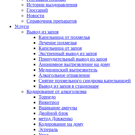
Истории выздоравления
Глоссарий
Новости
Справочник препаратов
Услуги
Вывод из запоя
Капельница от похмелья
Лечение похмелья
Капельница от запоя
Экстренный вывод из запоя
Принудительный вывод из запоя
Анонимное вытрезвление на дому
Медицинский вытрезвитель
Алкогольное отравление
Снятие похмельного синдрома капельницей
Вывод из запоя в стационаре
Кодирование от алкоголизма
Торпедо
Вивитрол
Вшивание ампулы
Двойной блок
метод Довженко
Кодирование на дому
Эспераль
Укол