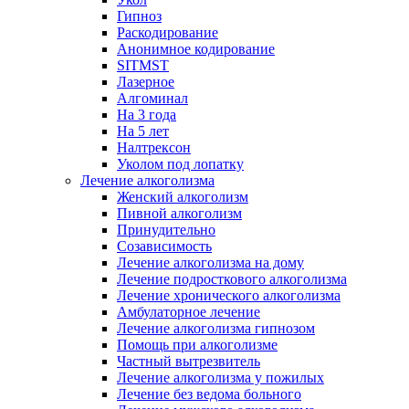
Гипноз
Раскодирование
Анонимное кодирование
SITMST
Лазерное
Алгоминал
На 3 года
На 5 лет
Налтрексон
Уколом под лопатку
Лечение алкоголизма
Женский алкоголизм
Пивной алкоголизм
Принудительно
Созависимость
Лечение алкоголизма на дому
Лечение подросткового алкоголизма
Лечение хронического алкоголизма
Амбулаторное лечение
Лечение алкоголизма гипнозом
Помощь при алкоголизме
Частный вытрезвитель
Лечение алкоголизма у пожилых
Лечение без ведома больного