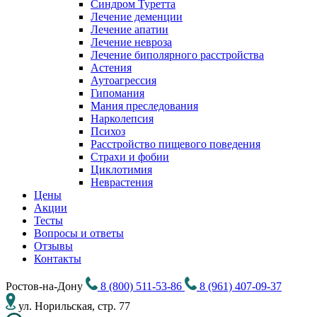
Синдром Туретта
Лечение деменции
Лечение апатии
Лечение невроза
Лечение биполярного расстройства
Астения
Аутоагрессия
Гипомания
Мания преследования
Нарколепсия
Психоз
Расстройство пищевого поведения
Cтрахи и фобии
Циклотимия
Неврастения
Цены
Акции
Тесты
Вопросы и ответы
Отзывы
Контакты
Ростов-на-Дону
8 (800) 511-53-86
8 (961) 407-09-37
ул. Норильская, стр. 77